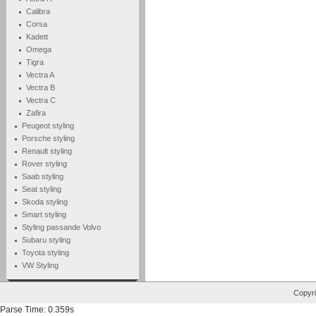
Calibra
Corsa
Kadett
Omega
Tigra
Vectra A
Vectra B
Vectra C
Zafira
Peugeot styling
Porsche styling
Renault styling
Rover styling
Saab styling
Seat styling
Skoda styling
Smart styling
Styling passande Volvo
Subaru styling
Toyota styling
VW Styling
Copyri
Parse Time: 0.359s