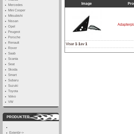
Image
Pro
Mercedes
Mini Cooper
Mitsubishi
Nissan
Adapterpla
Opel
Peugeot
Porsche
Renault
Visar
1
-
1
av
1
Rover
Saab
Scania
Seat
Skoda
Smart
Subaru
Suzuki
Toyota
Volvo
VW
PRODUKTER
Exteriör->