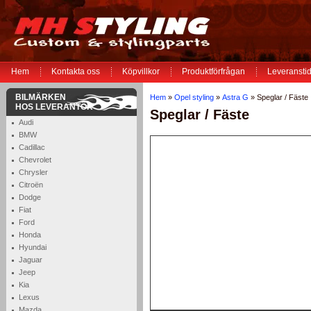
Hem
Kontakta oss
Köpvillkor
Produktförfrågan
Leveranstid
BILMÄRKEN
Hem
»
Opel styling
»
Astra G
» Speglar / Fäste
HOS LEVERANTÖR
Speglar / Fäste
Audi
BMW
Cadillac
Chevrolet
Chrysler
Citroën
Dodge
Fiat
Ford
Honda
Hyundai
Jaguar
Jeep
Kia
Lexus
Mazda