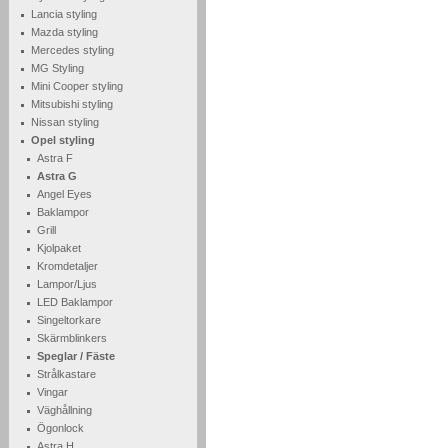
Lancia styling
Mazda styling
Mercedes styling
MG Styling
Mini Cooper styling
Mitsubishi styling
Nissan styling
Opel styling
Astra F
Astra G
Angel Eyes
Baklampor
Grill
Kjolpaket
Kromdetaljer
Lampor/Ljus
LED Baklampor
Singeltorkare
Skärmblinkers
Speglar / Fäste
Strålkastare
Vingar
Väghållning
Ögonlock
Astra H