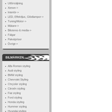
Utförsäljning
Xenon->
Interiör->
LED, Effektljus, Glödlampor->
Tuning/Motor->
Mätare->
Bilstereo & media->
Fälgar
Paketpriser
Övrigt->
BILMÄRKEN
Alfa Romeo styling
Audi styling
BMW styling
Chevrolet Styling
Chrysler styling
Citroén styling
Fiat styling
Ford styling
Honda styling
Hummer styling
Hyundai styling