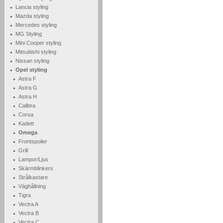
Lancia styling
Mazda styling
Mercedes styling
MG Styling
Mini Cooper styling
Mitsubishi styling
Nissan styling
Opel styling
Astra F
Astra G
Astra H
Calibra
Corsa
Kadett
Omega
Frontspoiler
Grill
Lampor/Ljus
Skärmblinkers
Strålkastare
Väghållning
Tigra
Vectra A
Vectra B
Vectra C