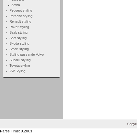
Zafira
Peugeot styling
Porsche styling
Renault styling
Rover styling
Saab styling
Seat styling
Skoda styling
Smart styling
Styling passande Volvo
Subaru styling
Toyota styling
VW Styling
Copyri
Parse Time: 0.200s