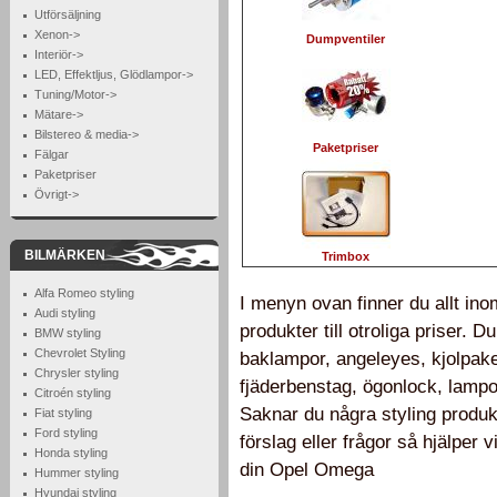
Utförsäljning
Xenon->
Dumpventiler
Interiör->
LED, Effektljus, Glödlampor->
Tuning/Motor->
Mätare->
Bilstereo & media->
Paketpriser
Fälgar
Paketpriser
Övrigt->
BILMÄRKEN
Trimbox
Alfa Romeo styling
I menyn ovan finner du allt in
Audi styling
produkter till otroliga priser. 
BMW styling
Chevrolet Styling
baklampor, angeleyes, kjolpake
Chrysler styling
fjäderbenstag, ögonlock, lampo
Citroén styling
Saknar du några styling produ
Fiat styling
Ford styling
förslag eller frågor så hjälper 
Honda styling
din Opel Omega
Hummer styling
Hyundai styling