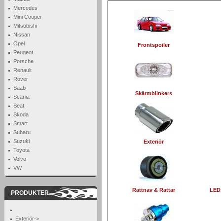
Mercedes
Mini Cooper
Mitsubishi
Nissan
Opel
Frontspoiler
Peugeot
Porsche
Renault
Rover
Saab
Skärmblinkers
Scania
Seat
Skoda
Smart
Subaru
Suzuki
Exteriör
Toyota
Volvo
VW
Rattnav & Rattar
LED,
PRODUKTER
Exteriör->