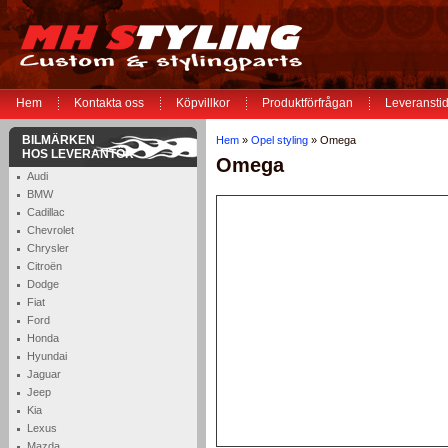
Hem
Kontakta oss
Köpvillkor
Produktförfrågan
Leveranstid
BILMÄRKEN
Hem
»
Opel styling
» Omega
HOS LEVERANTÖR
Omega
Audi
BMW
Cadillac
Chevrolet
Chrysler
Citroën
Dodge
Fiat
Ford
Honda
Hyundai
Jaguar
Jeep
Kia
Lexus
Mazda