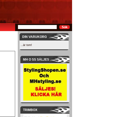
DIN VARUKORG
...är tom!
MH O SS SÄLJES
TRIMBOX