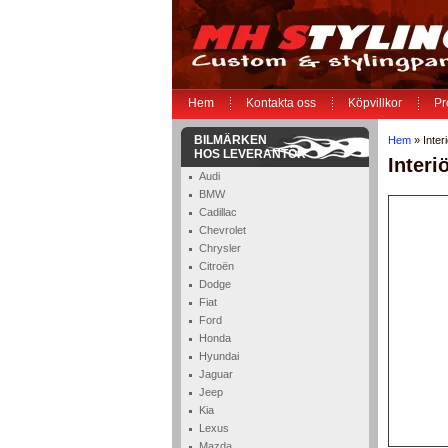
Hem
Kontakta oss
Köpvillkor
Pr
BILMÄRKEN
Hem
» Interi
HOS LEVERANTÖR
Interi
Audi
BMW
Cadillac
Chevrolet
Chrysler
Citroën
Dodge
Fiat
Ford
Honda
Hyundai
Jaguar
Jeep
Kia
Lexus
Mazda