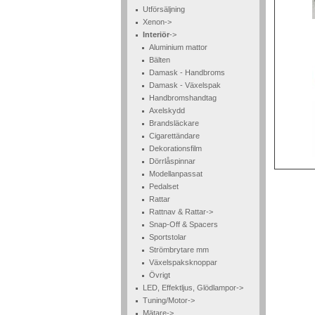
Utförsäljning
Xenon->
Interiör
->
Aluminium mattor
Bälten
Damask - Handbroms
Damask - Växelspak
Handbromshandtag
Axelskydd
Brandsläckare
Cigarettändare
Dekorationsfilm
Dörrlåspinnar
Modellanpassat
Pedalset
Rattar
Rattnav & Rattar->
Snap-Off & Spacers
Sportstolar
Strömbrytare mm
Växelspaksknoppar
Övrigt
LED, Effektljus, Glödlampor->
Tuning/Motor->
Mätare->