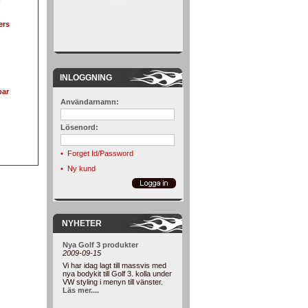
ers
INLOGGNING
par
Användarnamn:
Lösenord:
•
Forget Id/Password
•
Ny kund
NYHETER
Nya Golf 3 produkter
2009-09-15
Vi har idag lagt till massvis med
nya bodykit till Golf 3. kolla under
VW styling i menyn till vänster.
Läs mer....