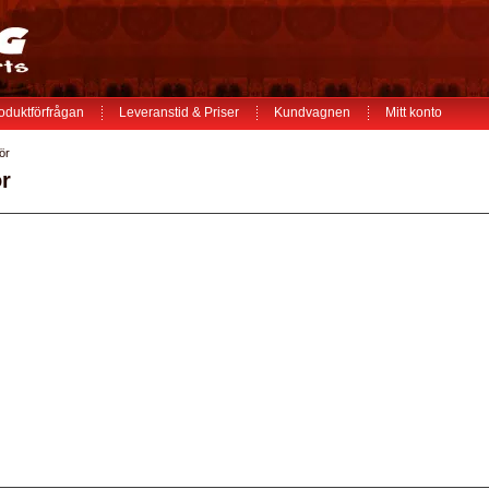
oduktförfrågan
Leveranstid & Priser
Kundvagnen
Mitt konto
ör
ör