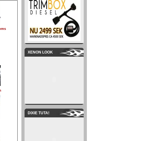
oms
XENON LOOK
m
DIXIE TUTA!