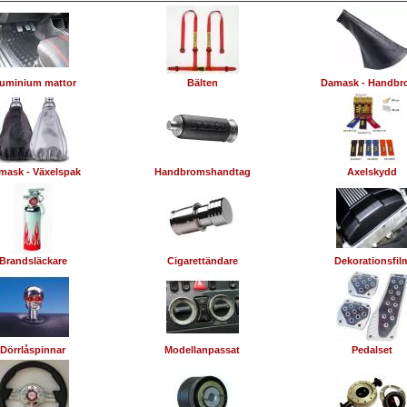
uminium mattor
Bälten
Damask - Handbr
mask - Växelspak
Handbromshandtag
Axelskydd
Brandsläckare
Cigarettändare
Dekorationsfil
Dörrlåspinnar
Modellanpassat
Pedalset