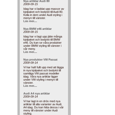
Nya artiklar Audi 80
2009-09-15
Idag har vi laddat upp massor av
kjolpaket och bodykit till Audi 80.
Kolla in dem under Audi styling i
menyn till vänster.
Läs mer....
Nya BMW e46 artiklar
2009-09-15
Idag har vi lagt upp jätte många
kjolpaket och bodykit till BMW
e46. Du kan se våra produkter
under BMW styling till vänster i
vår meny.
Läs mer....
Nya produkter VW Passat
2009-09-14
Vi har haft fullt upp med att lägga
in nya kjolpaket och bodykit till
samtliga VW passat modeller
idag. Våra nya artiklar ligger
under VW styling i menyn till
vänster.
Läs mer....
Audi A4 nya artiklar
2009-09-14
Vi har lagt in en drös med nya
artiklar till alla varianter av Audi
A4 idag. Du kan hitta dessa i vår
meny till vänster under Audi
styling.