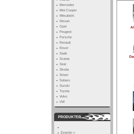
Mercedes
Mini Cooper
Mitsubishi
Nissan
Opel
Al
Peugeot
Porsche
Renault
Rover
Saab
Da
Scania
Seat
Skoda
Smart
Subaru
Suzuki
Toyota
Volvo
VW
PRODUKTER
Exteriör->