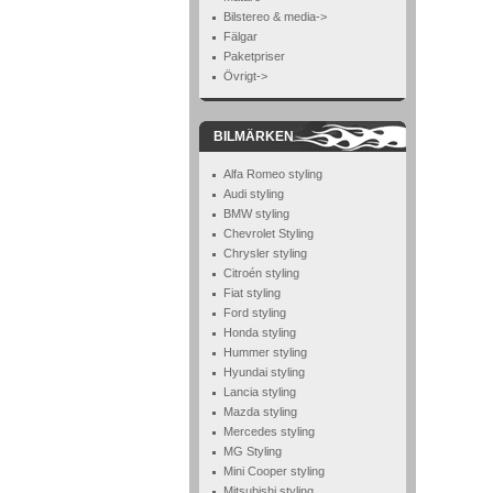
Bilstereo & media->
Fälgar
Paketpriser
Övrigt->
BILMÄRKEN
Alfa Romeo styling
Audi styling
BMW styling
Chevrolet Styling
Chrysler styling
Citroén styling
Fiat styling
Ford styling
Honda styling
Hummer styling
Hyundai styling
Lancia styling
Mazda styling
Mercedes styling
MG Styling
Mini Cooper styling
Mitsubishi styling