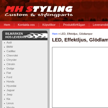
Hem
Kontakta oss
Köpvillkor
Produktförfrågan
Leveranstid
BILMÄRKEN
Hem
» LED, Effektljus, Glödlampor
HOS LEVERANTÖR
LED, Effektljus, Glödla
Audi
BMW
Cadillac
Chevrolet
Chrysler
Citroën
Dodge
Fiat
Ford
Honda
Hyundai
Jaguar
Jeep
Kia
Lexus
Mazda