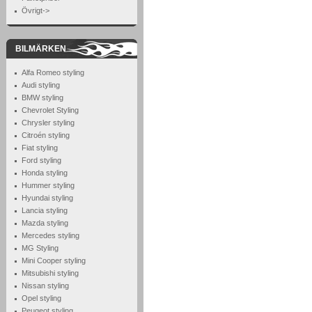
Övrigt->
BILMÄRKEN
Alfa Romeo styling
Audi styling
BMW styling
Chevrolet Styling
Chrysler styling
Citroén styling
Fiat styling
Ford styling
Honda styling
Hummer styling
Hyundai styling
Lancia styling
Mazda styling
Mercedes styling
MG Styling
Mini Cooper styling
Mitsubishi styling
Nissan styling
Opel styling
Peugeot styling