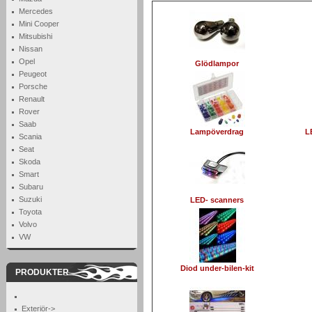
Mercedes
Mini Cooper
Mitsubishi
Nissan
Opel
Glödlampor
Peugeot
Porsche
Renault
Rover
Saab
Lampöverdrag
L
Scania
Seat
Skoda
Smart
Subaru
Suzuki
LED- scanners
Toyota
Volvo
VW
Diod under-bilen-kit
PRODUKTER
Exteriör->