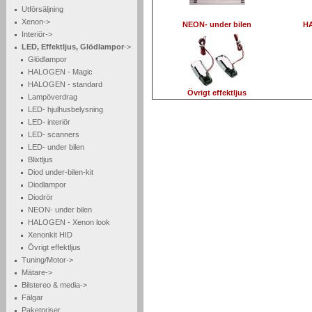
Utförsäljning
Xenon->
NEON- under bilen
H
Interiör->
LED, Effektljus, Glödlampor
->
Glödlampor
HALOGEN - Magic
HALOGEN - standard
Övrigt effektljus
Lampöverdrag
LED- hjulhusbelysning
LED- interiör
LED- scanners
LED- under bilen
Blixtljus
Diod under-bilen-kit
Diodlampor
Diodrör
NEON- under bilen
HALOGEN - Xenon look
Xenonkit HID
Övrigt effektljus
Tuning/Motor->
Mätare->
Bilstereo & media->
Fälgar
Paketpriser