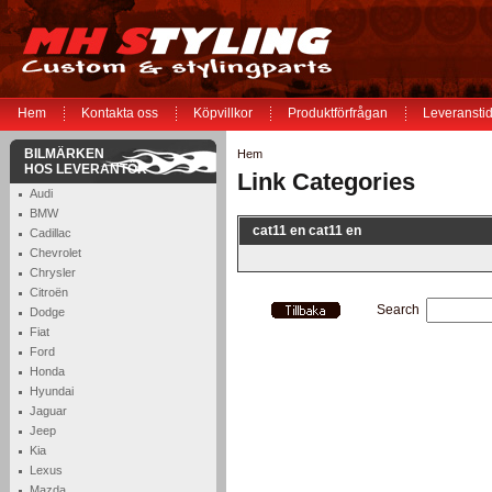
Hem
Kontakta oss
Köpvillkor
Produktförfrågan
Leveranstid
BILMÄRKEN
Hem
HOS LEVERANTÖR
Link Categories
Audi
BMW
cat11 en cat11 en
Cadillac
Chevrolet
Chrysler
Citroën
Search
Dodge
Fiat
Ford
Honda
Hyundai
Jaguar
Jeep
Kia
Lexus
Mazda