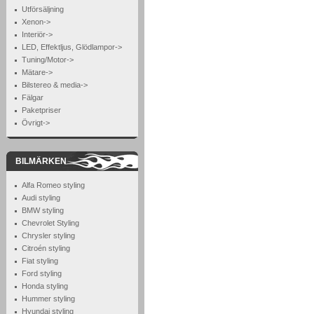
Utförsäljning
Xenon->
Interiör->
LED, Effektljus, Glödlampor->
Tuning/Motor->
Mätare->
Bilstereo & media->
Fälgar
Paketpriser
Övrigt->
BILMÄRKEN
Alfa Romeo styling
Audi styling
BMW styling
Chevrolet Styling
Chrysler styling
Citroén styling
Fiat styling
Ford styling
Honda styling
Hummer styling
Hyundai styling