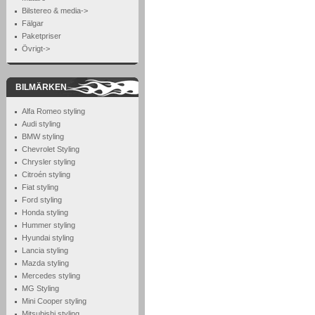
Bilstereo & media->
Fälgar
Paketpriser
Övrigt->
BILMÄRKEN
Alfa Romeo styling
Audi styling
BMW styling
Chevrolet Styling
Chrysler styling
Citroén styling
Fiat styling
Ford styling
Honda styling
Hummer styling
Hyundai styling
Lancia styling
Mazda styling
Mercedes styling
MG Styling
Mini Cooper styling
Mitsubishi styling