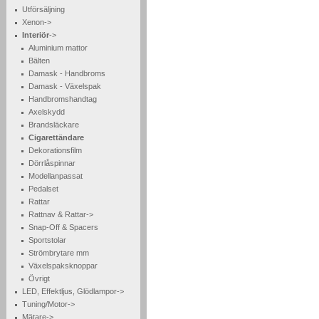
Utförsäljning
Xenon->
Interiör
->
Aluminium mattor
Bälten
Damask - Handbroms
Damask - Växelspak
Handbromshandtag
Axelskydd
Brandsläckare
Cigarettändare
Dekorationsfilm
Dörrlåspinnar
Modellanpassat
Pedalset
Rattar
Rattnav & Rattar->
Snap-Off & Spacers
Sportstolar
Strömbrytare mm
Växelspaksknoppar
Övrigt
LED, Effektljus, Glödlampor->
Tuning/Motor->
Mätare->