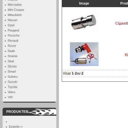
Image
Pro
Mercedes
Mini Cooper
Mitsubishi
Nissan
Cigare
Opel
Peugeot
Porsche
Renault
Rover
Saab
Ki
Scania
Seat
Skoda
Smart
Visar
1
-
2
av
2
Subaru
Suzuki
Toyota
Volvo
VW
PRODUKTER
Exteriör->