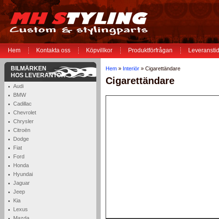
Hem
Kontakta oss
Köpvillkor
Produktförfrågan
Leveranstid
BILMÄRKEN
Hem
»
Interiör
» Cigarettändare
HOS LEVERANTÖR
Cigarettändare
Audi
BMW
Cadillac
Chevrolet
Chrysler
Citroën
Dodge
Fiat
Ford
Honda
Hyundai
Jaguar
Jeep
Kia
Lexus
Mazda