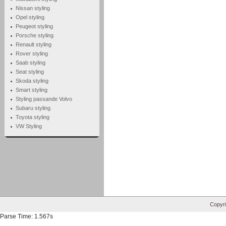
Nissan styling
Opel styling
Peugeot styling
Porsche styling
Renault styling
Rover styling
Saab styling
Seat styling
Skoda styling
Smart styling
Styling passande Volvo
Subaru styling
Toyota styling
VW Styling
Copyri
Parse Time: 1.567s